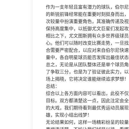
作为一支年轻且富有潜力的球队，伯尔尼
的新锐前锋经常能在重要时刻挺身而出，
次较量中扮演重要角色，其准确传递及视
保持高度集中，以抵御尤文巨星们发起攻
相比之下，尤文图斯拥有众多世界级球员
心。他们可以随时改变比赛走势，一旦找
合需要严密配合，以应对来自伯尔尼快速
量中，各自明星球员能否发挥出最佳状态
总之，无论是从团队整体还是单个球员角
了争取三分，也是为了验证彼此实力，以
场上揭晓，它将决定谁能继续追求梦想！
总结：
综合以上各方面内容可以看出，此役不仅
目标。双方都清楚这一点，因此注定会全
的大戏，我们期待看到最优秀运动员展现
雄，实现小组出线梦！
无论结果如何，这样一场精彩纷呈的较量