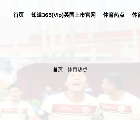
首页
知道365(vip)英国上市官网
体育热点
体
首页
-
体育热点