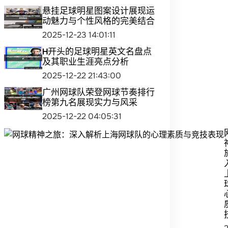
悬挂足球明星图案设计展现运
动魅力与个性风格的完美结合
2025-12-23 14:01:11
H开头的足球明星英文名盘点
及其职业生涯亮点分析
2025-12-22 21:43:00
广州网球队荣登网球节奏排行
榜第九名展现实力与风采
2025-12-22 04:05:31