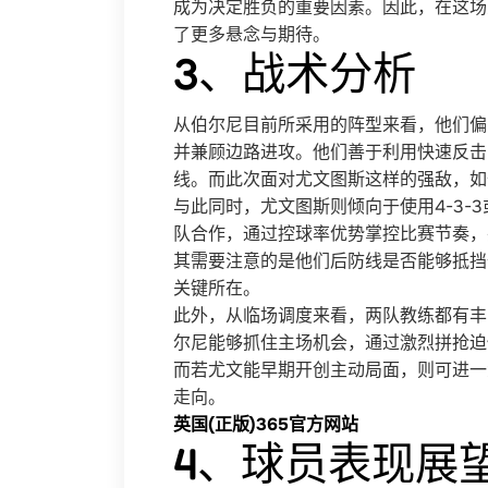
成为决定胜负的重要因素。因此，在这场
了更多悬念与期待。
3、战术分析
从伯尔尼目前所采用的阵型来看，他们偏向于
并兼顾边路进攻。他们善于利用快速反击
线。而此次面对尤文图斯这样的强敌，如
与此同时，尤文图斯则倾向于使用4-3-3
队合作，通过控球率优势掌控比赛节奏，
其需要注意的是他们后防线是否能够抵挡
关键所在。
此外，从临场调度来看，两队教练都有丰
尔尼能够抓住主场机会，通过激烈拼抢迫
而若尤文能早期开创主动局面，则可进一
走向。
英国(正版)365官方网站
4、球员表现展