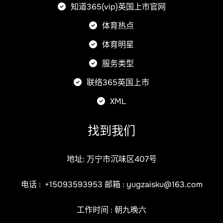
知道365(vip)英国上市官网
体育热点
体育明星
服务类型
联络365英国上市
XML
找到我们
地址: 万宁市沉味区407号
电话 :
+15093593953
邮箱 :
yugzaisku@163.com
工作时间 : 朝九晚六