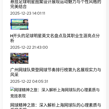
悬挂足球明星图案设计展现运动魅力与个性风格的
完美结合
2025-12-23 14:01:11
H开头的足球明星英文名盘点及其职业生涯亮点分
析
2025-12-22 21:43:00
广州网球队荣登网球节奏排行榜第九名展现实力与
风采
2025-12-22 04:05:31
网球精神之旅：深入解析上海网球队的心理素质与