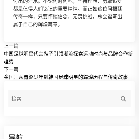
付出的汗水。不论何时何地，坚持理想、勇敢追梦
都是值得人们铭记的重要精神。而正如这位阿根廷
传奇一样，只要怀揣信念，无畏挑战，总会谱写出
属于自己的辉煌篇章。
上一篇
中国足球明星代言鞋子引领潮流探索运动时尚与品牌合作新
趋势
下一篇
金国：从青涩少年到韩国足球明星的辉煌历程与传奇故事
导航