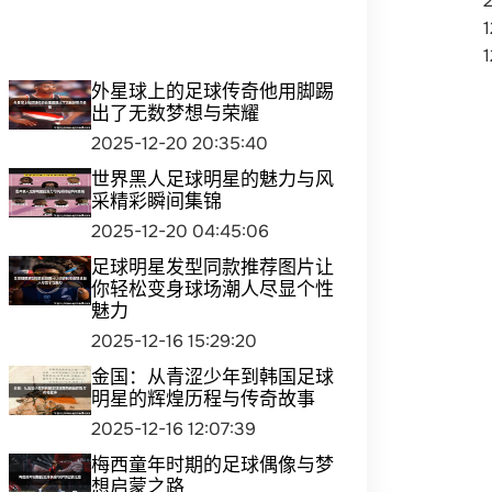
1
1
外星球上的足球传奇他用脚踢
出了无数梦想与荣耀
2025-12-20 20:35:40
世界黑人足球明星的魅力与风
采精彩瞬间集锦
2025-12-20 04:45:06
足球明星发型同款推荐图片让
你轻松变身球场潮人尽显个性
魅力
2025-12-16 15:29:20
金国：从青涩少年到韩国足球
明星的辉煌历程与传奇故事
2025-12-16 12:07:39
梅西童年时期的足球偶像与梦
想启蒙之路