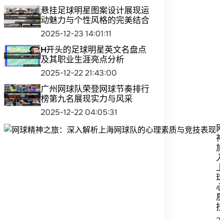
悬挂足球明星图案设计展现运
动魅力与个性风格的完美结合
2025-12-23 14:01:11
H开头的足球明星英文名盘点
及其职业生涯亮点分析
2025-12-22 21:43:00
广州网球队荣登网球节奏排行
榜第九名展现实力与风采
2025-12-22 04:05:31