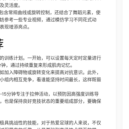
及灵活度。
仅包含常规曲线或旋转控制，还结合了舞蹈元素，使
妨参考一些专业视频，通过模仿学习不同花式动
表现增添亮点。
荐
的训练计划。一开始，可以设置每天定时定量进行
分钟，通过持续重复来形成肌肉记忆。
如加入障碍物或旋转变化来提高对抗意识。此外，
小组内相互竞争，看谁能坚持时间最长，这样既锻
-15分钟专注于拉伸活动，以预防因高强度训练导
，也是保持良好竞技状态的重要组成部分，要确保
极具挑战性的技能，对于热爱足球的人来说，不仅