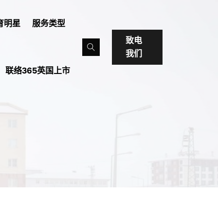
育明星
服务类型
致电
我们
联络365英国上市