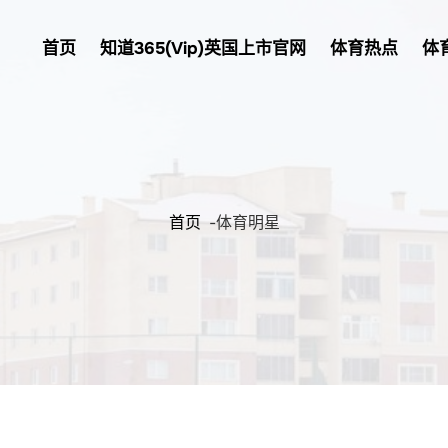
首页
知道365(vip)英国上市官网
体育热点
体
首页
-
体育明星