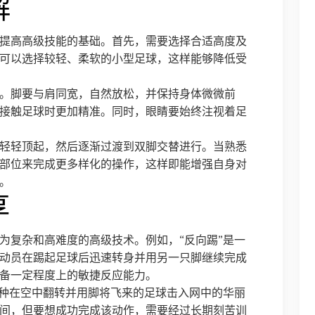
解
提高高级技能的基础。首先，需要选择合适高度及
可以选择较轻、柔软的小型足球，这样能够降低受
。脚要与肩同宽，自然放松，并保持身体微微前
接触足球时更加精准。同时，眼睛要始终注视着足
轻轻顶起，然后逐渐过渡到双脚交替进行。当熟悉
部位来完成更多样化的操作，这样即能增强自身对
。
享
为复杂和高难度的高级技术。例如，“反向踢”是一
动员在踢起足球后迅速转身并用另一只脚继续完成
备一定程度上的敏捷反应能力。
一种在空中翻转并用脚将飞来的足球击入网中的华丽
间，但要想成功完成该动作，需要经过长期刻苦训