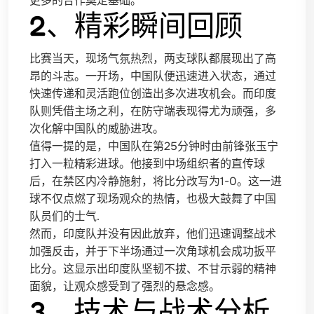
更多的合作奠定基础。
2、精彩瞬间回顾
比赛当天，现场气氛热烈，两支球队都展现出了高
昂的斗志。一开场，中国队便迅速进入状态，通过
快速传递和灵活跑位创造出多次进攻机会。而印度
队则凭借主场之利，在防守端表现得尤为顽强，多
次化解中国队的威胁进攻。
值得一提的是，中国队在第25分钟时由前锋张玉宁
打入一粒精彩进球。他接到中场组织者的直传球
后，在禁区内冷静施射，将比分改写为1-0。这一进
球不仅点燃了现场观众的热情，也极大鼓舞了中国
队员们的士气.
然而，印度队并没有因此放弃，他们迅速调整战术
加强反击，并于下半场通过一次角球机会成功扳平
比分。这显示出印度队坚韧不拔、不甘示弱的精神
面貌，让观众感受到了强烈的悬念感。
3、技术与战术分析