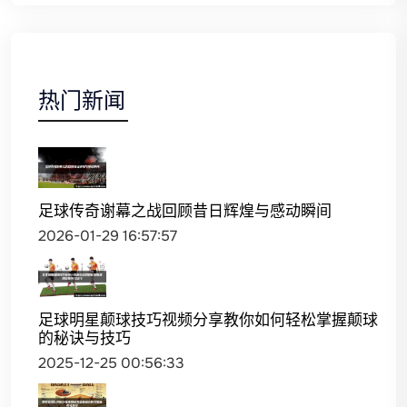
热门新闻
足球传奇谢幕之战回顾昔日辉煌与感动瞬间
2026-01-29 16:57:57
足球明星颠球技巧视频分享教你如何轻松掌握颠球
的秘诀与技巧
2025-12-25 00:56:33