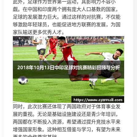
此外，足球作为世界第一运动，其影响力不容小
觑。在中国和印度两个拥有庞大人口基数的国家，
足球的发展潜力巨大。通过这样的对抗赛，不仅能
够激励年轻球员，也能促进地方联赛的发展，为国
家队输送更多优秀人才。
同时，此次比赛还体现了两国政府对于体育事业发
展的重视。无论是基础设施建设还是青少年培训，
两国都在不断投入资源，希望通过提升竞技水平来
增强国家形象。这种相互借鉴与学习，有望为未来