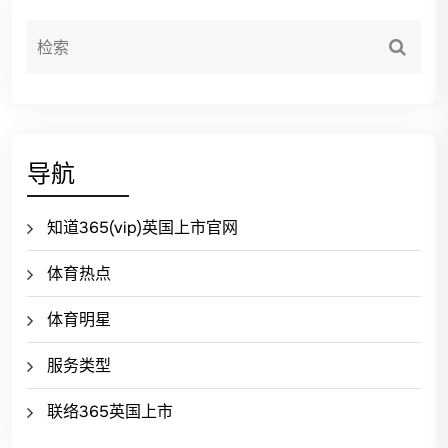
导航
知道365(vip)英国上市官网
体育热点
体育明星
服务类型
联络365英国上市