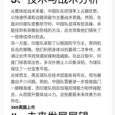
从整体技战术来看，中国队在控球率上占据优势，
以快速传递和边路突破为主要战术思路。然而，在
面对印度队密集防守时，中国队显得有些急躁，未
能找到有效撕扯防线的方法，这也导致他们错失了
一些绝佳得分机会。
另一方面，印度队采取了以稳固防守为主，再伺机
反击的策略。他们利用身体对抗赢得二次争夺，并
通过长传寻找快速前锋制造威胁。在此过程中，印
度门将表现出色，多次扑救让人印象深刻，为球队
保住了一分宝贵平局。
总体而言，两支球队在技术层面各有所长，但也暴
露出不少问题。例如，中国队需要进一步提高临门
一脚精准度，而印度队则应加强控球能力和传接配
合，从而提升整体战斗力。这些都是未来改善方向
所在。
365英国上市