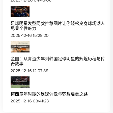
2025-12-20 04:45:06
足球明星发型同款推荐图片让你轻松变身球场潮人
尽显个性魅力
2025-12-16 15:29:20
金国：从青涩少年到韩国足球明星的辉煌历程与传
奇故事
2025-12-16 12:07:39
梅西童年时期的足球偶像与梦想启蒙之路
2025-12-16 08:41:23