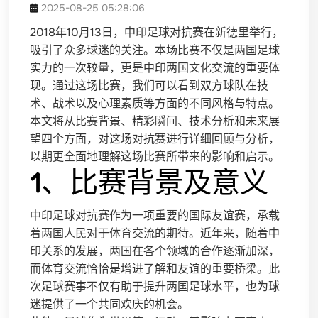
2025-08-25 05:28:06
2018年10月13日，中印足球对抗赛在新德里举行，
吸引了众多球迷的关注。本场比赛不仅是两国足球
实力的一次较量，更是中印两国文化交流的重要体
现。通过这场比赛，我们可以看到双方球队在技
术、战术以及心理素质等方面的不同风格与特点。
本文将从比赛背景、精彩瞬间、技术分析和未来展
望四个方面，对这场对抗赛进行详细回顾与分析，
以期更全面地理解这场比赛所带来的影响和启示。
1、比赛背景及意义
中印足球对抗赛作为一项重要的国际友谊赛，承载
着两国人民对于体育交流的期待。近年来，随着中
印关系的发展，两国在各个领域的合作逐渐加深，
而体育交流恰恰是增进了解和友谊的重要桥梁。此
次足球赛事不仅有助于提升两国足球水平，也为球
迷提供了一个共同欢庆的机会。