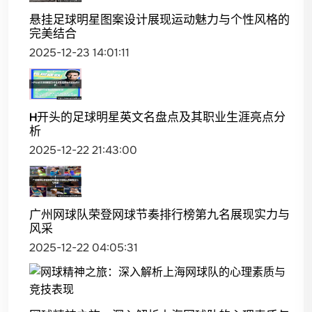
悬挂足球明星图案设计展现运动魅力与个性风格的
完美结合
2025-12-23 14:01:11
H开头的足球明星英文名盘点及其职业生涯亮点分
析
2025-12-22 21:43:00
广州网球队荣登网球节奏排行榜第九名展现实力与
风采
2025-12-22 04:05:31