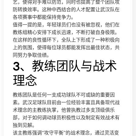
艺，使得对手难以防范，同时也提高了整个团队攻
防转换效率。这种中西结合的人才配置让武汉队在
各项赛事中都能保持竞争力。
值得一提的是，年轻球员们也没有被忽视，他们在
教练组精心安排下成长迅速，不断打破自身极限。
在这样的良性循环下，全队上下形成了一种积极向
上的氛围，使得每位球员都能发挥出最佳状态，共
同努力争取佳绩。
3、教练团队与战术
理念
教练团队是任何一支成功球队不可或缺的重要因
素。武汉足球队目前由一位经验丰富且具备现代战
术理念的主教练执掌，他曾执教过多支顶级俱乐
部，对于如何调动球员积极性以及制定有效战术有
独到见解。
该主教练强调“攻守平衡”的战术理念，通过灵活变