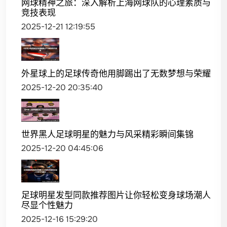
网球精神之旅：深入解析上海网球队的心理素质与
竞技表现
2025-12-21 12:19:55
外星球上的足球传奇他用脚踢出了无数梦想与荣耀
2025-12-20 20:35:40
世界黑人足球明星的魅力与风采精彩瞬间集锦
2025-12-20 04:45:06
足球明星发型同款推荐图片让你轻松变身球场潮人
尽显个性魅力
2025-12-16 15:29:20