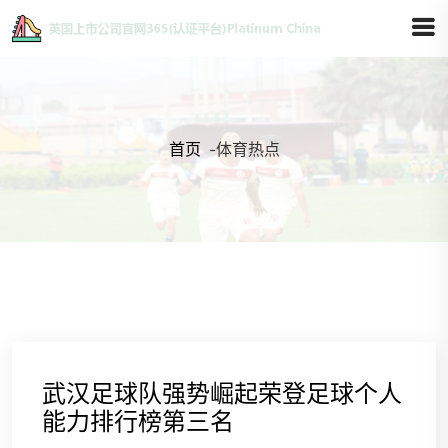
首页
-
体育热点
武汉足球队强势崛起荣登足球个人
能力排行榜第三名