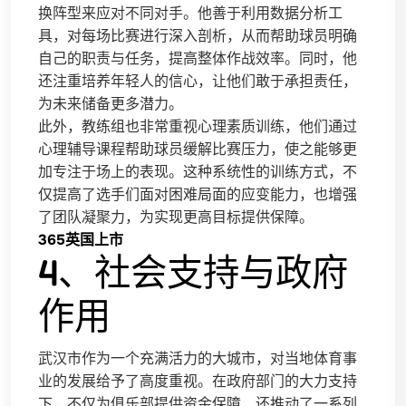
换阵型来应对不同对手。他善于利用数据分析工
具，对每场比赛进行深入剖析，从而帮助球员明确
自己的职责与任务，提高整体作战效率。同时，他
还注重培养年轻人的信心，让他们敢于承担责任，
为未来储备更多潜力。
此外，教练组也非常重视心理素质训练，他们通过
心理辅导课程帮助球员缓解比赛压力，使之能够更
加专注于场上的表现。这种系统性的训练方式，不
仅提高了选手们面对困难局面的应变能力，也增强
了团队凝聚力，为实现更高目标提供保障。
365英国上市
4、社会支持与政府
作用
武汉市作为一个充满活力的大城市，对当地体育事
业的发展给予了高度重视。在政府部门的大力支持
下，不仅为俱乐部提供资金保障，还推动了一系列