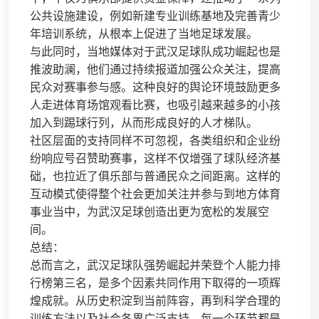
公共设施建设，例如新建专业训练基地及完善青少
年培训系统，从根本上促进了当地足球发展。
与此同时，当地媒体对于武汉足球队成功崛起也是
推波助澜，他们通过持续报道加强公众关注，提高
民众对赛事参与感。这种良好的舆论环境鼓励更多
人走进体育场馆观看比赛，也吸引越来越多的小孩
加入到踢球行列，从而形成良好的人才梯队。
社区层面的支持同样不可忽视，各类组织和企业纷
纷响应号召赞助赛事，这样不仅增强了球队经济基
础，也拉近了俱乐部与普通民众之间距离。这样的
互动模式使得整个社会更加关注并参与到地方体育
事业当中，为武汉足球创造出更为宽松的发展空
间。
总结：
总而言之，武汉足球队强势崛起并荣登个人能力排
行榜第三名，是多个因素共同作用下取得的一项辉
煌成就。从历史积淀到当前阵容，再到科学合理的
训练方法以及社会各界广泛支持，每一个环节都是