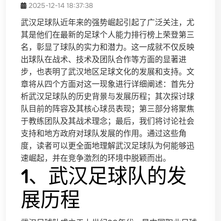
2025-12-14 18:37:38
武汉足球队近年来的强势崛起引起了广泛关注，尤
其是他们在最新的足球个人能力排行榜上荣登第三
名，彰显了球队的实力和潜力。这一成就不仅反映
出球队在战术、技术及团队合作等方面的显著进
步，也表明了武汉地区足球文化的发展和支持。文
章将从四个方面对这一现象进行详细阐述：首先分
析武汉足球队的历史背景与发展历程；其次探讨球
队目前的阵容及其核心球员表现；第三部分将聚焦
于教练团队及其战术理念；最后，我们将讨论社会
支持和地方政府对球队发展的作用。通过这些角
度，读者可以更全面地理解武汉足球队为何能够迅
速崛起，并在竞争激烈的环境中脱颖而出。
1、武汉足球队的发
展历程