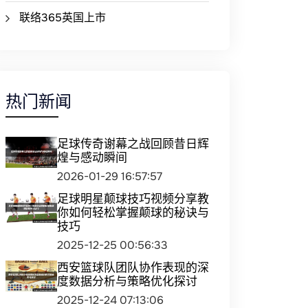
联络365英国上市
热门新闻
足球传奇谢幕之战回顾昔日辉
煌与感动瞬间
2026-01-29 16:57:57
足球明星颠球技巧视频分享教
你如何轻松掌握颠球的秘诀与
技巧
2025-12-25 00:56:33
西安篮球队团队协作表现的深
度数据分析与策略优化探讨
2025-12-24 07:13:06