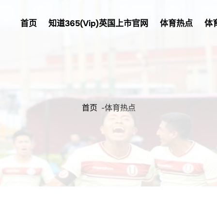
首页
知道365(vip)英国上市官网
体育热点
体
首页
-
体育热点