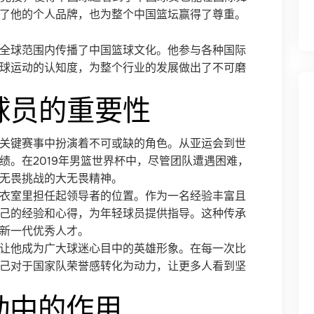
了他的个人品牌，也为整个中国篮坛赢得了尊重。
全球范围内传播了中国篮球文化。他参与各种国际
球运动的认知度，为整个行业的发展做出了不可磨
球员的重要性
关键赛事中扮演着不可或缺的角色。从亚运会到世
绩。在2019年男篮世界杯中，尽管团队遭遇困难，
无畏挑战的大无畏精神。
衣室里担任起领导者的位置。作为一名经验丰富且
己的经验和心得，为年轻球员提供指导。这种传承
新一代优秀人才。
让他成为广大球迷心目中的英雄形象。在每一次比
己对于国家队荣誉感转化为动力，让更多人看到坚
动中的作用