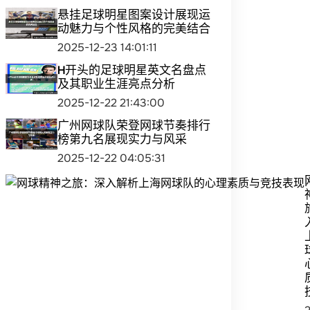
悬挂足球明星图案设计展现运
动魅力与个性风格的完美结合
2025-12-23 14:01:11
H开头的足球明星英文名盘点
及其职业生涯亮点分析
2025-12-22 21:43:00
广州网球队荣登网球节奏排行
榜第九名展现实力与风采
2025-12-22 04:05:31