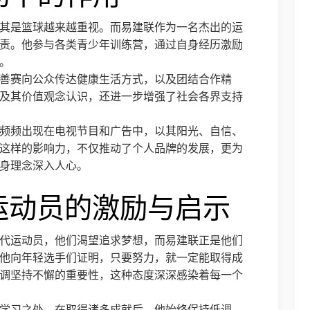
其是篮球越来越重视。而易建联作为一名杰出的运
责。他参与各类青少年训练营，通过自身经历激励
。
善赛向公众传达健康生活方式，以及团结合作精
及其价值观念认识，还进一步增强了社会各界支持
频频出现在电视节目和广告中，以其阳光、自信、
这样的影响力，不仅推动了个人品牌的发展，更为
身理念深入人心。
运动员的激励与启示
代运动员，他们渴望追求梦想，而易建联正是他们
他向年轻选手们证明，只要努力，就一定能取得成
调坚持不懈的重要性，这种态度深深感染着每一个
学习之处。在取得诸多成就后，他始终保持低调，