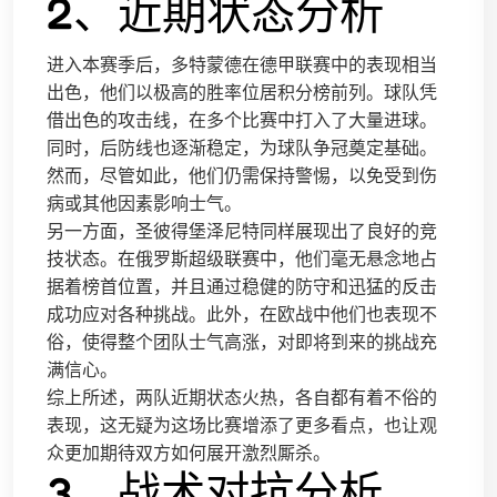
2、近期状态分析
进入本赛季后，多特蒙德在德甲联赛中的表现相当
出色，他们以极高的胜率位居积分榜前列。球队凭
借出色的攻击线，在多个比赛中打入了大量进球。
同时，后防线也逐渐稳定，为球队争冠奠定基础。
然而，尽管如此，他们仍需保持警惕，以免受到伤
病或其他因素影响士气。
另一方面，圣彼得堡泽尼特同样展现出了良好的竞
技状态。在俄罗斯超级联赛中，他们毫无悬念地占
据着榜首位置，并且通过稳健的防守和迅猛的反击
成功应对各种挑战。此外，在欧战中他们也表现不
俗，使得整个团队士气高涨，对即将到来的挑战充
满信心。
综上所述，两队近期状态火热，各自都有着不俗的
表现，这无疑为这场比赛增添了更多看点，也让观
众更加期待双方如何展开激烈厮杀。
3、战术对抗分析