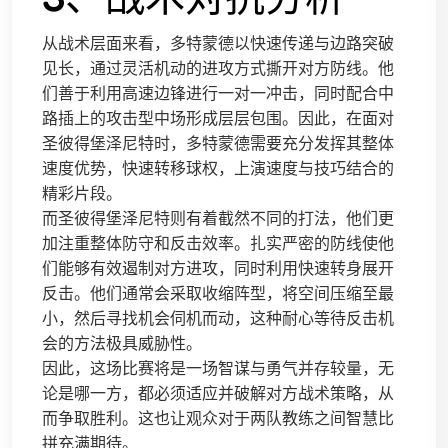
从战术层面来看，多特蒙德以快速传递与边路突破
见长，通过灵活机动的进攻方式撕开对方防线。他
们善于利用高速边锋进行一对一冲击，同时配合中
路插上的攻击型中场形成层层包围。因此，在面对
圣彼得堡泽尼特时，多特蒙德需要充分发挥其整体
速度优势，快速转移球权，上演速度与技巧结合的
精彩片段。
而圣彼得堡泽尼特则有着截然不同的打法，他们更
加注重整体防守和反击效率。扎实严密的防线使他
们能够有效遏制对方进攻，同时利用快速转身展开
反击。他们通常会采取收缩阵型，将空间压缩至最
小，然后寻找机会伺机而动，这种耐心等待反击机
会的方法极具威胁性。
因此，这场比赛将是一场智谋与勇气并存较量，无
论是哪一方，都必须适应并破解对方战术策略，从
而争取胜利。这也让观众对于两队教练之间智慧比
拼充满期待。