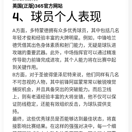
英国(正版)365官方网站
4、球员个人表现
A方面，多特蒙德拥有众多优秀球员，其中包括几名
年轻才俊和经验丰富的大牌明星。例如，中锋哈兰
德凭借其出色身体素质和射门能力，无疑是球队进
攻端的重要武器。此外，中场指挥官可以通过精准
传导助力前锋完成进攻，其个人能力将在比赛中起
到关键作用。
B方面，对于圣彼得堡泽尼特来说，他们同样有几名
不可忽视的人物，其中前锋阿兹蒙常常以敏锐嗅觉
捕捉机会，并且具备突出的突破能力。而后卫线
上，则有老道经验丰富的大将坐镇，他不仅可以保
证防线稳定，还能有效组织反击，为球队提供支
持。
最终，这些优秀球员是否能够达到最佳状态，将直
接影响比赛结果。在这样的强强对决中，每一个细