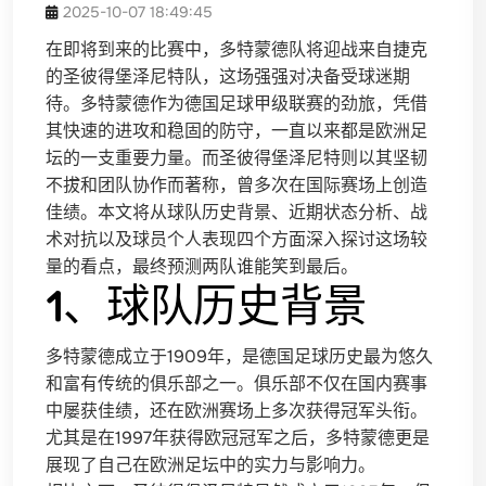
2025-10-07 18:49:45
在即将到来的比赛中，多特蒙德队将迎战来自捷克
的圣彼得堡泽尼特队，这场强强对决备受球迷期
待。多特蒙德作为德国足球甲级联赛的劲旅，凭借
其快速的进攻和稳固的防守，一直以来都是欧洲足
坛的一支重要力量。而圣彼得堡泽尼特则以其坚韧
不拔和团队协作而著称，曾多次在国际赛场上创造
佳绩。本文将从球队历史背景、近期状态分析、战
术对抗以及球员个人表现四个方面深入探讨这场较
量的看点，最终预测两队谁能笑到最后。
1、球队历史背景
多特蒙德成立于1909年，是德国足球历史最为悠久
和富有传统的俱乐部之一。俱乐部不仅在国内赛事
中屡获佳绩，还在欧洲赛场上多次获得冠军头衔。
尤其是在1997年获得欧冠冠军之后，多特蒙德更是
展现了自己在欧洲足坛中的实力与影响力。