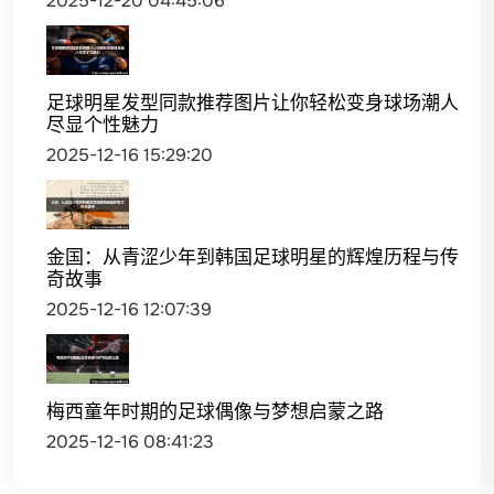
2025-12-20 04:45:06
足球明星发型同款推荐图片让你轻松变身球场潮人
尽显个性魅力
2025-12-16 15:29:20
金国：从青涩少年到韩国足球明星的辉煌历程与传
奇故事
2025-12-16 12:07:39
梅西童年时期的足球偶像与梦想启蒙之路
2025-12-16 08:41:23