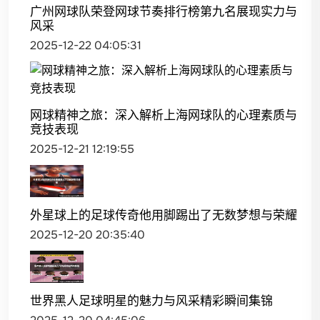
广州网球队荣登网球节奏排行榜第九名展现实力与
风采
2025-12-22 04:05:31
网球精神之旅：深入解析上海网球队的心理素质与
竞技表现
2025-12-21 12:19:55
外星球上的足球传奇他用脚踢出了无数梦想与荣耀
2025-12-20 20:35:40
世界黑人足球明星的魅力与风采精彩瞬间集锦