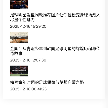
足球明星发型同款推荐图片让你轻松变身球场潮人
尽显个性魅力
2025-12-16 15:29:20
金国：从青涩少年到韩国足球明星的辉煌历程与传
奇故事
2025-12-16 12:07:39
梅西童年时期的足球偶像与梦想启蒙之路
2025-12-16 08:41:23