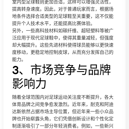
室内型足球鞋则更加合适，这样可以增强灵活性，
提高转身速度。因此，对于普通玩家而言，根据场
地条件选择合适类型的足球鞋至关重要，这不仅能
提升个人技术水平，还能提高比赛体验。
另外，一些高科技材料如碳纤维、超轻塑料等被广
泛应用于现代足球鞋中，使得其重量减轻，但强度
却大幅提升。这些先进材料使得球员能够以更快速
度移动，更稳定地控制皮球，从而充分发挥自己的
能力。
3、市场竞争与品牌
影响力
随着全球范围内对足球运动关注度不断提升，各大
体育品牌之间竞争愈发激烈。近年来，耐克和阿迪
达斯依然占据市场主导位置，但近年来一些小众品
牌也开始崭露头角，它们凭借创新设计和个性化定
制逐渐吸引了一部分年轻消费者。例如，一些新兴