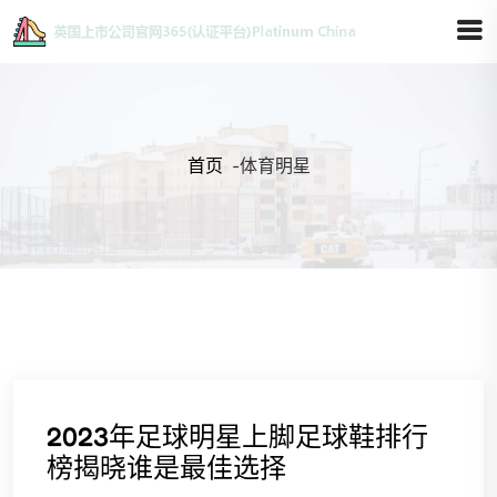
首页
-
体育明星
2023年足球明星上脚足球鞋排行
榜揭晓谁是最佳选择