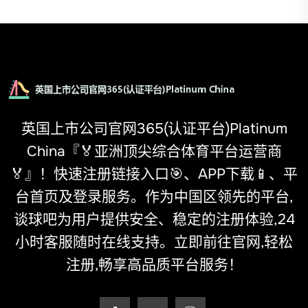
英国上市公司官网365(认证平台)Platinum
China『🏅亚洲顶尖综合体育平台运营商
🏅』！快速注册链接入口🎯、APP下载📱、平
台首页及登录服务。作为中国区领先的平台,
谈球吧为用户提供安全、稳定的注册体验,24
小时客服随时在线支持。立即前往官网,轻松
注册,畅享高品质平台服务！