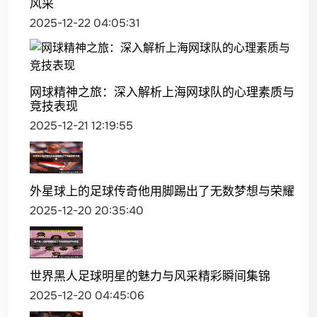
风采
2025-12-22 04:05:31
网球精神之旅：深入解析上海网球队的心理素质与
竞技表现
2025-12-21 12:19:55
外星球上的足球传奇他用脚踢出了无数梦想与荣耀
2025-12-20 20:35:40
世界黑人足球明星的魅力与风采精彩瞬间集锦
2025-12-20 04:45:06