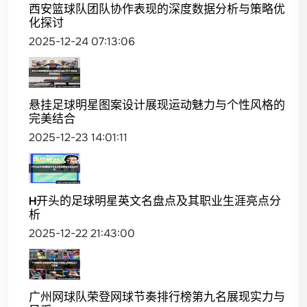
西安篮球队团队协作表现的深度数据分析与策略优
化探讨
2025-12-24 07:13:06
悬挂足球明星图案设计展现运动魅力与个性风格的
完美结合
2025-12-23 14:01:11
H开头的足球明星英文名盘点及其职业生涯亮点分
析
2025-12-22 21:43:00
广州网球队荣登网球节奏排行榜第九名展现实力与