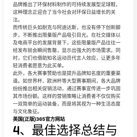
品牌推出了环保材料制作的可持续发展型足球鞋，
这种理念正迎合了当今社会对环保日益增长的关
注。
而传统巨头如耐克与阿迪达斯，也没有停下创新脚
步，不断推出限量版产品吸引目光。在社交媒体以
及电商平台的发展背景下，这些限量版产品往往一
经发布就会瞬间售罄，显示出强大的市场需求。同
时，它们也借助知名运动员代言人效应，让更多年
轻消费者愿意为此买单。
此外，各大赛事赞助也是提升品牌知名度的重要渠
道。如世界杯、欧洲杯等大型赛事期间，各大品牌
纷纷推出相关促销活动，通过赛事宣传进一步巩固
其市场份额。这样的营销策略让消费者不仅仅购买
一双简单的运动装备，而是将其视为一种生活态度
与文化象征。
英国(正版)365官方网站
4、最佳选择总结与