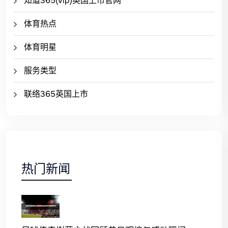
知道365(vip)英国上市官网
体育热点
体育明星
服务类型
联络365英国上市
热门新闻