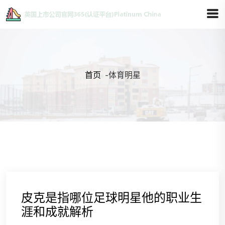
首页
-
体育明星
皮克是指哪位足球明星他的职业生
涯和成就解析