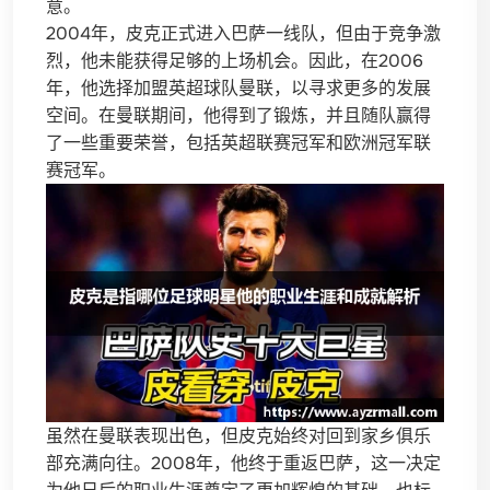
意。
2004年，皮克正式进入巴萨一线队，但由于竞争激
烈，他未能获得足够的上场机会。因此，在2006
年，他选择加盟英超球队曼联，以寻求更多的发展
空间。在曼联期间，他得到了锻炼，并且随队赢得
了一些重要荣誉，包括英超联赛冠军和欧洲冠军联
赛冠军。
虽然在曼联表现出色，但皮克始终对回到家乡俱乐
部充满向往。2008年，他终于重返巴萨，这一决定