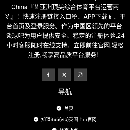
China『🏅亚洲顶尖综合体育平台运营商
🏅』！快速注册链接入口🎯、APP下载📱、平
台首页及登录服务。作为中国区领先的平台,
谈球吧为用户提供安全、稳定的注册体验,24
小时客服随时在线支持。立即前往官网,轻松
注册,畅享高品质平台服务！
导航
首页
知道365(vip)英国上市官网