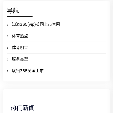
导航
知道365(vip)英国上市官网
体育热点
体育明星
服务类型
联络365英国上市
热门新闻