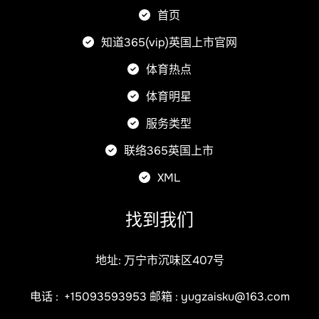
首页
知道365(vip)英国上市官网
体育热点
体育明星
服务类型
联络365英国上市
XML
找到我们
地址: 万宁市沉味区407号
电话 :
+15093593953
邮箱 :
yugzaisku@163.com