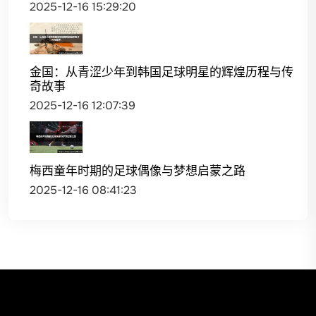
2025-12-16 15:29:20
金国：从青涩少年到韩国足球明星的辉煌历程与传
奇故事
2025-12-16 12:07:39
梅西童年时期的足球偶像与梦想启蒙之路
2025-12-16 08:41:23