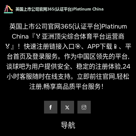
英国上市公司官网365(认证平台)Platinum
China『🏅亚洲顶尖综合体育平台运营商
🏅』！快速注册链接入口🎯、APP下载📱、平
台首页及登录服务。作为中国区领先的平台,
谈球吧为用户提供安全、稳定的注册体验,24
小时客服随时在线支持。立即前往官网,轻松
注册,畅享高品质平台服务！
导航