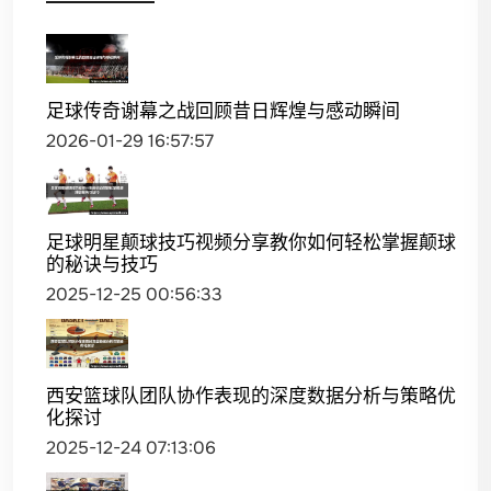
足球传奇谢幕之战回顾昔日辉煌与感动瞬间
2026-01-29 16:57:57
足球明星颠球技巧视频分享教你如何轻松掌握颠球
的秘诀与技巧
2025-12-25 00:56:33
西安篮球队团队协作表现的深度数据分析与策略优
化探讨
2025-12-24 07:13:06