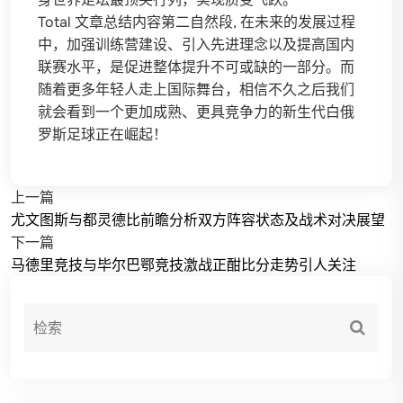
Total 文章总结内容第二自然段, 在未来的发展过程
中，加强训练营建设、引入先进理念以及提高国内
联赛水平，是促进整体提升不可或缺的一部分。而
随着更多年轻人走上国际舞台，相信不久之后我们
就会看到一个更加成熟、更具竞争力的新生代白俄
罗斯足球正在崛起！
上一篇
尤文图斯与都灵德比前瞻分析双方阵容状态及战术对决展望
下一篇
马德里竞技与毕尔巴鄂竞技激战正酣比分走势引人关注