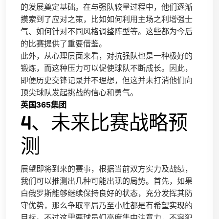
的发展奠定基础。在与强队较量过程中，他们逐渐
摸索到了应对之策，比如如何利用主场之利增强士
气、如何针对不同风格调整阵型等。这些都为今后
的比赛提供了重要借鉴。
此外，从心理层面来看，对抗强队也是一种极好的
锻炼，而这种压力可以促使球队不断成长。因此，
即便历史交锋记录并不理想，但这并未打消他们向
顶尖球队发起挑战的信心和勇气。
英国365集团
4、未来比赛战略预
测
展望即将到来的赛事，根据当前双方实力及战绩，
我们可以推测出几种可能出现的局势。首先，如果
白俄罗斯能够继续保持良好的状态，充分发挥其防
守优势，那么争取平局乃至小胜都是有希望实现的
目标。不过这需要球员们高度集中注意力，不容犯